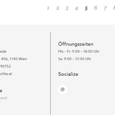
1
2
3
4
5
6
7
Öffnungszeiten
iede
Mo – Fr: 9:00 – 18:00 Uhr
- 406, 1140 Wien
Sa: 9:00 – 13:00 Uhr
190752
Socialize
chta.at
e
rsand