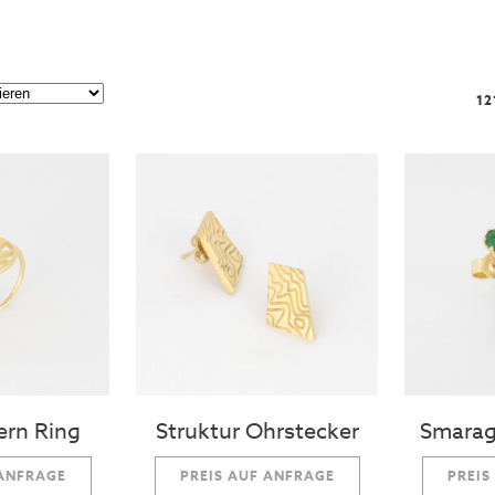
12
tern Ring
Struktur Ohrstecker
Smarag
 ANFRAGE
PREIS AUF ANFRAGE
PREIS