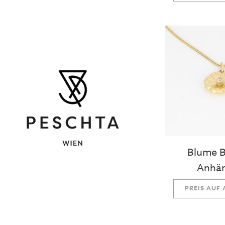
Blume Br
Anhä
PREIS AUF