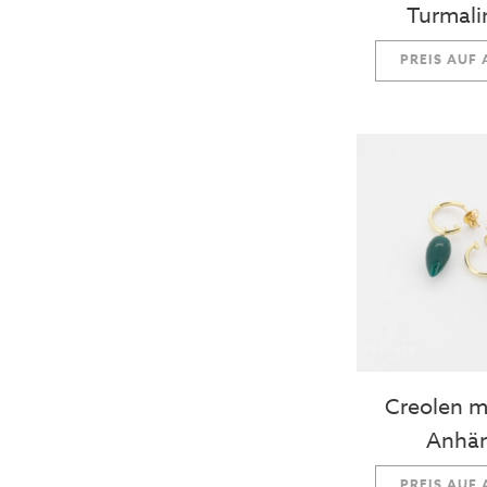
Turmali
PREIS AUF
Creolen m
Anhä
PREIS AUF