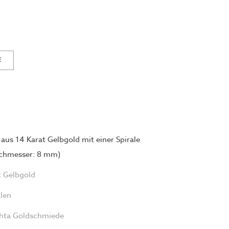
E
 aus 14 Karat Gelbgold mit einer Spirale
chmesser: 8 mm)
t Gelbgold
alen
hta Goldschmiede