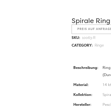
Spirale Ring
PREIS AUF ANFRAG
SKU:
10063-R
CATEGORY:
Ringe
Beschreibung:
Ring
(Dur
Material:
14 k
Kollektion:
Spir
Hersteller:
Pesc