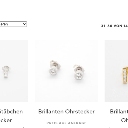
31–60 VON 1
 Stäbchen
Brillanten Ohrstecker
Brilla
cker
Oh
PREIS AUF ANFRAGE