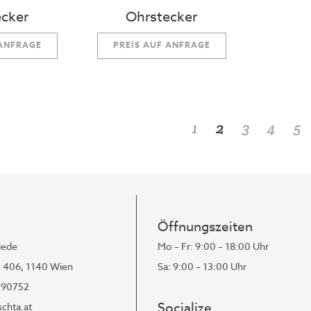
cker
Ohrstecker
 ANFRAGE
PREIS AUF ANFRAGE
1
2
3
4
5
Öffnungszeiten
iede
Mo – Fr: 9:00 – 18:00 Uhr
- 406, 1140 Wien
Sa: 9:00 – 13:00 Uhr
190752
Socialize
chta.at