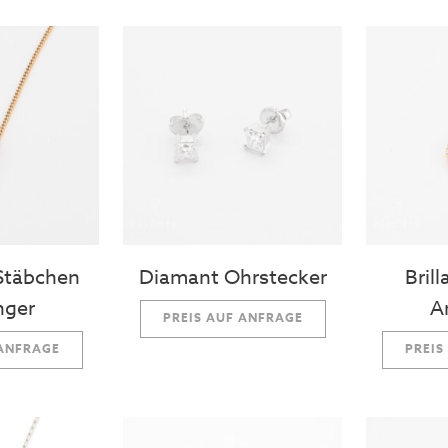
 Stäbchen
Diamant Ohrstecker
Bril
nger
A
PREIS AUF ANFRAGE
 ANFRAGE
PREIS