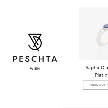
Saphir D
Platin
PREIS AUF