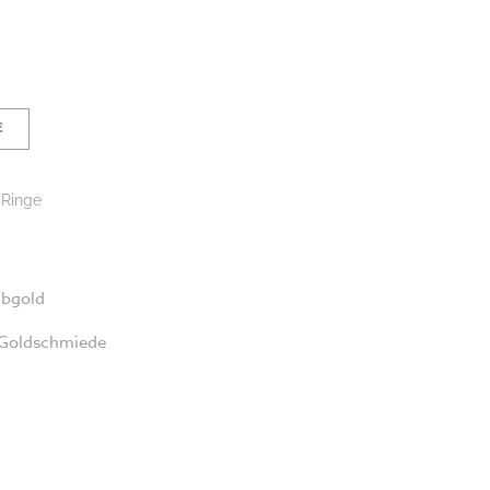
E
Ringe
lbgold
 Goldschmiede